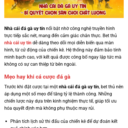
Nhà cái đá gà uy tín
nổi bật nhờ công nghệ truyền hình
trực tiếp sắc nét, mang đến cảm giác chân thực. Bet thủ
nhà cái uy tín
dễ dàng theo dõi mọi diễn biến qua màn
hình, từ cử động của chiến kê. Hệ thống này đảm bảo tính
minh bạch cao, với kết quả được công bố ngay lập tức mà
không có sự can thiệp từ bên ngoài.
Mẹo hay khi cá cược đá gà
Trước khi đặt cược tại một
nhà cái đá gà uy tín
, bet thủ nên
áp dụng một số mẹo để tăng tỷ lệ thành công. Những
chiến lược này dựa trên kinh nghiệm thực tế, giúp tối ưu
hóa quyết định mà không phụ thuộc may rủi.
Phân tích lịch sử thi đấu của chiến kê để dự đoán kết