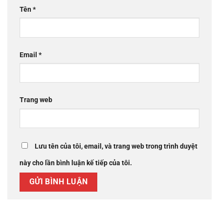
Tên
*
Email
*
Trang web
Lưu tên của tôi, email, và trang web trong trình duyệt
này cho lần bình luận kế tiếp của tôi.