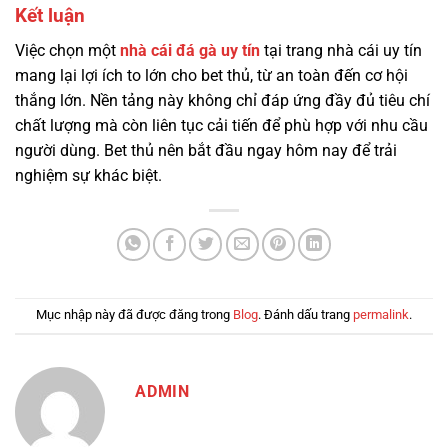
Kết luận
Việc chọn một
nhà cái đá gà uy tín
tại trang nhà cái uy tín
mang lại lợi ích to lớn cho bet thủ, từ an toàn đến cơ hội
thắng lớn. Nền tảng này không chỉ đáp ứng đầy đủ tiêu chí
chất lượng mà còn liên tục cải tiến để phù hợp với nhu cầu
người dùng. Bet thủ nên bắt đầu ngay hôm nay để trải
nghiệm sự khác biệt.
Mục nhập này đã được đăng trong
Blog
. Đánh dấu trang
permalink
.
ADMIN