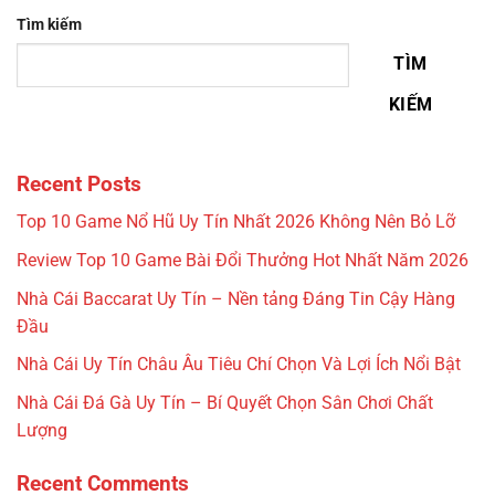
Tìm kiếm
TÌM
KIẾM
Recent Posts
Top 10 Game Nổ Hũ Uy Tín Nhất 2026 Không Nên Bỏ Lỡ
Review Top 10 Game Bài Đổi Thưởng Hot Nhất Năm 2026
Nhà Cái Baccarat Uy Tín – Nền tảng Đáng Tin Cậy Hàng
Đầu
Nhà Cái Uy Tín Châu Âu Tiêu Chí Chọn Và Lợi Ích Nổi Bật
Nhà Cái Đá Gà Uy Tín – Bí Quyết Chọn Sân Chơi Chất
Lượng
Recent Comments