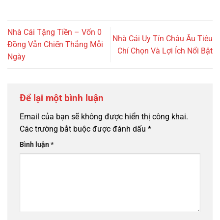
Nhà Cái Tặng Tiền – Vốn 0
Nhà Cái Uy Tín Châu Âu Tiêu
Đồng Vẫn Chiến Thắng Mỗi
Chí Chọn Và Lợi Ích Nổi Bật
Ngày
Để lại một bình luận
Email của bạn sẽ không được hiển thị công khai.
Các trường bắt buộc được đánh dấu
*
Bình luận
*