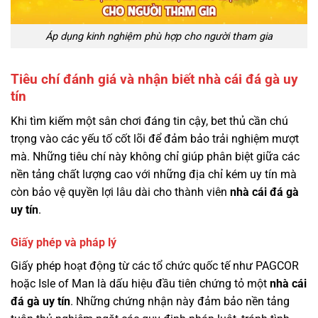
Áp dụng kinh nghiệm phù hợp cho người tham gia
Tiêu chí đánh giá và nhận biết nhà cái đá gà uy
tín
Khi tìm kiếm một sân chơi đáng tin cậy, bet thủ cần chú
trọng vào các yếu tố cốt lõi để đảm bảo trải nghiệm mượt
mà. Những tiêu chí này không chỉ giúp phân biệt giữa các
nền tảng chất lượng cao với những địa chỉ kém uy tín mà
còn bảo vệ quyền lợi lâu dài cho thành viên
nhà cái đá gà
uy tín
.
Giấy phép và pháp lý
Giấy phép hoạt động từ các tổ chức quốc tế như PAGCOR
hoặc Isle of Man là dấu hiệu đầu tiên chứng tỏ một
nhà cái
đá gà uy tín
. Những chứng nhận này đảm bảo nền tảng