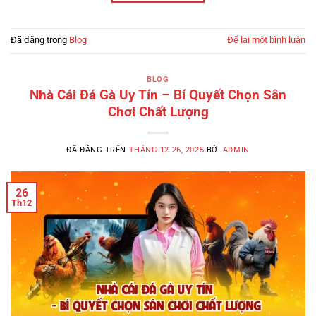
Đã đăng trong
Blog
Để lại một bình luận
BLOG
Nhà Cái Đá Gà Uy Tín – Bí Quyết Chọn Sân
Chơi Chất Lượng
ĐÃ ĐĂNG TRÊN
THÁNG 12 26, 2025
BỞI
ADMIN
26
Th12