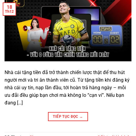
18
Th12
Nhà cái tặng tiền đã trở thành chiến lược thật để thu hút
người mới và tri ân thành viên cũ. Từ tặng tiền khi đăng ký
nhà cái uy tín, nạp lần đầu, tới hoàn trả hàng ngày – mỗi
ưu đãi đều giúp bạn chơi mà không lo “cạn ví”. Nếu bạn
đang […]
TIẾP TỤC ĐỌC
→