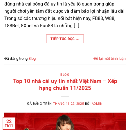
đúng nhà cái bóng đá uy tín là yếu tố quan trọng giúp
người chơi yên tâm đặt cược và đảm bảo lợi nhuận lâu dài.
Trong số các thương hiệu nổi bật hiện nay, FB88, W88,
188Bet, 8Xbet và Fun88 là những […]
TIẾP TỤC ĐỌC
→
Đã đăng trong
Blog
Để lại một bình luận
BLOG
Top 10 nhà cái uy tín nhất Việt Nam – Xếp
hạng chuẩn 11/2025
ĐÃ ĐĂNG TRÊN
THÁNG 11 22, 2025
BỞI
ADMIN
22
Th11