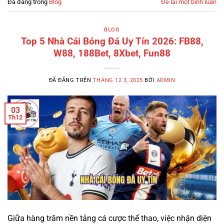
Đã đăng trong
Blog
Để lại một bình luận
BLOG
Top 5 Nhà Cái Bóng Đá Uy Tín 2026: FB88,
W88, 188Bet, 8Xbet, Fun88
ĐÃ ĐĂNG TRÊN
THÁNG 12 3, 2025
BỞI
ADMIN
03
Th12
Giữa hàng trăm nền tảng cá cược thể thao, việc nhận diện