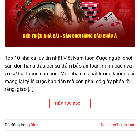
Top 10 nhà cái uy tín nhất Việt Nam luôn được người chơi
săn đón hàng đầu bởi sự đảm bảo an toàn, minh bạch và
có cơ hội thắng cao hơn. Một nhà cái chất lượng không chỉ
mang lại tỷ lệ cược hấp dẫn mà còn phải có giấy phép rõ
ràng, giao […]
TIẾP TỤC ĐỌC
→
Đã đăng trong
Blog
Để lại một bình luận