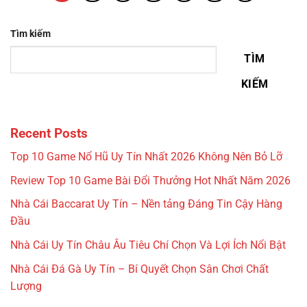
Tìm kiếm
TÌM
KIẾM
Recent Posts
Top 10 Game Nổ Hũ Uy Tín Nhất 2026 Không Nên Bỏ Lỡ
Review Top 10 Game Bài Đổi Thưởng Hot Nhất Năm 2026
Nhà Cái Baccarat Uy Tín – Nền tảng Đáng Tin Cậy Hàng
Đầu
Nhà Cái Uy Tín Châu Âu Tiêu Chí Chọn Và Lợi Ích Nổi Bật
Nhà Cái Đá Gà Uy Tín – Bí Quyết Chọn Sân Chơi Chất
Lượng