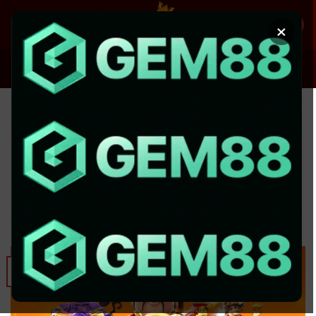
Chuyển
đến
×
nội
dung
XEM BÓNG
SOI KÈO
BLOG
BLOG
Top 10 Game Nổ Hũ Uy Tín Nhất 2026
Không Nên Bỏ Lỡ
ĐÃ ĐĂNG TRÊN
THÁNG 1 15, 2026
BỞI
ADMIN
15
Th1