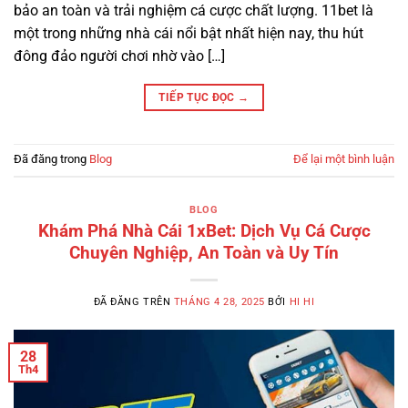
bảo an toàn và trải nghiệm cá cược chất lượng. 11bet là
một trong những nhà cái nổi bật nhất hiện nay, thu hút
đông đảo người chơi nhờ vào […]
TIẾP TỤC ĐỌC
→
Đã đăng trong
Blog
Để lại một bình luận
BLOG
Khám Phá Nhà Cái 1xBet: Dịch Vụ Cá Cược
Chuyên Nghiệp, An Toàn và Uy Tín
ĐÃ ĐĂNG TRÊN
THÁNG 4 28, 2025
BỞI
HI HI
28
Th4