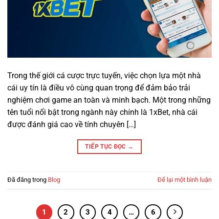
Trong thế giới cá cược trực tuyến, việc chọn lựa một nhà
cái uy tín là điều vô cùng quan trọng để đảm bảo trải
nghiệm chơi game an toàn và minh bạch. Một trong những
tên tuổi nổi bật trong ngành này chính là 1xBet, nhà cái
được đánh giá cao về tính chuyên […]
TIẾP TỤC ĐỌC
→
Đã đăng trong
Blog
Để lại một bình luận
1
2
3
4
…
6