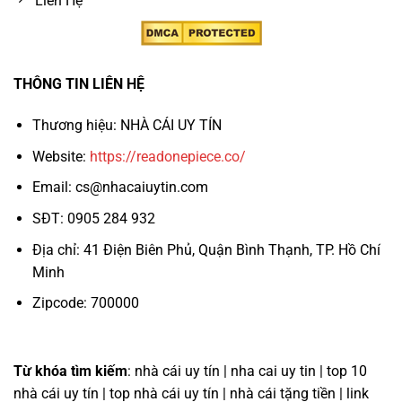
Liên Hệ
THÔNG TIN LIÊN HỆ
Thương hiệu: NHÀ CÁI UY TÍN
Website:
https://readonepiece.co/
Email:
cs@nhacaiuytin.com
SĐT: 0905 284 932
Địa chỉ: 41 Điện Biên Phủ, Quận Bình Thạnh, TP. Hồ Chí
Minh
Zipcode: 700000
Từ khóa tìm kiếm
: nhà cái uy tín | nha cai uy tin | top 10
nhà cái uy tín | top nhà cái uy tín | nhà cái tặng tiền | link