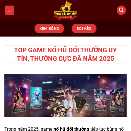
Chuyển
đến
nội
dung
XEM BÓNG
SOI KÈO
TOP GAME NỔ HŨ ĐỔI THƯỞNG UY
TÍN, THƯỞNG CỰC ĐÃ NĂM 2025
Trong năm 2025, game
nổ hũ đổi thưởng
tiếp tục bùng nổ