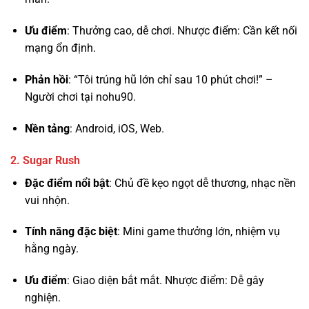
Ưu điểm
: Thưởng cao, dễ chơi. Nhược điểm: Cần kết nối
mạng ổn định.
Phản hồi
: “Tôi trúng hũ lớn chỉ sau 10 phút chơi!” –
Người chơi tại nohu90.
Nền tảng
: Android, iOS, Web.
2. Sugar Rush
Đặc điểm nổi bật
: Chủ đề kẹo ngọt dễ thương, nhạc nền
vui nhộn.
Tính năng đặc biệt
: Mini game thưởng lớn, nhiệm vụ
hằng ngày.
Ưu điểm
: Giao diện bắt mắt. Nhược điểm: Dễ gây
nghiện.