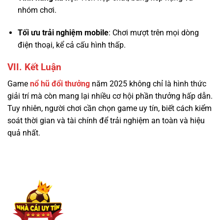
nhóm chơi.
Tối ưu trải nghiệm mobile
: Chơi mượt trên mọi dòng
điện thoại, kể cả cấu hình thấp.
VII. Kết Luận
Game
nổ hũ đổi thưởng
năm 2025 không chỉ là hình thức
giải trí mà còn mang lại nhiều cơ hội phần thưởng hấp dẫn.
Tuy nhiên, người chơi cần chọn game uy tín, biết cách kiểm
soát thời gian và tài chính để trải nghiệm an toàn và hiệu
quả nhất.