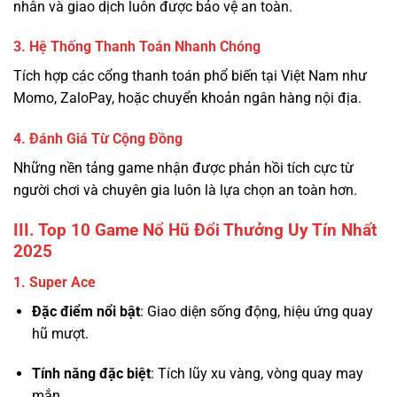
nhân và giao dịch luôn được bảo vệ an toàn.
3. Hệ Thống Thanh Toán Nhanh Chóng
Tích hợp các cổng thanh toán phổ biến tại Việt Nam như
Momo, ZaloPay, hoặc chuyển khoản ngân hàng nội địa.
4. Đánh Giá Từ Cộng Đồng
Những nền tảng game nhận được phản hồi tích cực từ
người chơi và chuyên gia luôn là lựa chọn an toàn hơn.
III. Top 10 Game Nổ Hũ Đổi Thưởng Uy Tín Nhất
2025
1. Super Ace
Đặc điểm nổi bật
: Giao diện sống động, hiệu ứng quay
hũ mượt.
Tính năng đặc biệt
: Tích lũy xu vàng, vòng quay may
mắn.