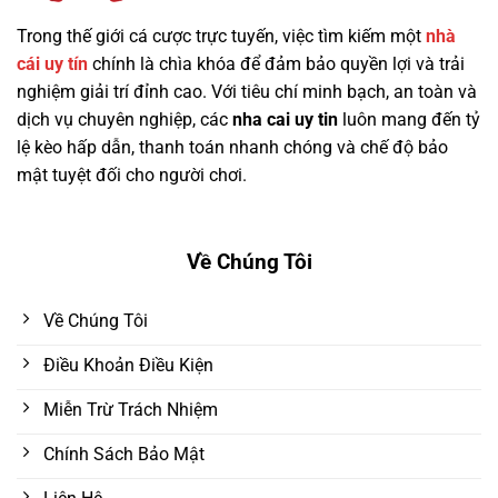
Trong thế giới cá cược trực tuyến, việc tìm kiếm một
nhà
cái uy tín
chính là chìa khóa để đảm bảo quyền lợi và trải
nghiệm giải trí đỉnh cao. Với tiêu chí minh bạch, an toàn và
dịch vụ chuyên nghiệp, các
nha cai uy tin
luôn mang đến tỷ
lệ kèo hấp dẫn, thanh toán nhanh chóng và chế độ bảo
mật tuyệt đối cho người chơi.
Về Chúng Tôi
Về Chúng Tôi
Điều Khoản Điều Kiện
Miễn Trừ Trách Nhiệm
Chính Sách Bảo Mật