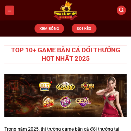
Chuyển
đến
×
nội
dung
XEM BÓNG
SOI KÈO
TOP 10+ GAME BẮN CÁ ĐỔI THƯỞNG
HOT NHẤT 2025
Trong năm 2025, thị trường game bắn cá đổi thưởng tại