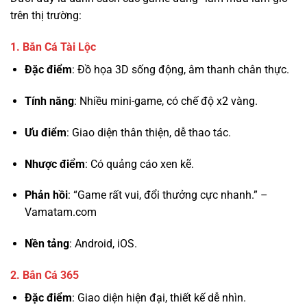
trên thị trường:
1.
Bắn Cá Tài Lộc
Đặc điểm
: Đồ họa 3D sống động, âm thanh chân thực.
Tính năng
: Nhiều mini-game, có chế độ x2 vàng.
Ưu điểm
: Giao diện thân thiện, dễ thao tác.
Nhược điểm
: Có quảng cáo xen kẽ.
Phản hồi
: “Game rất vui, đổi thưởng cực nhanh.” –
Vamatam.com
Nền tảng
: Android, iOS.
2.
Bắn Cá 365
Đặc điểm
: Giao diện hiện đại, thiết kế dễ nhìn.