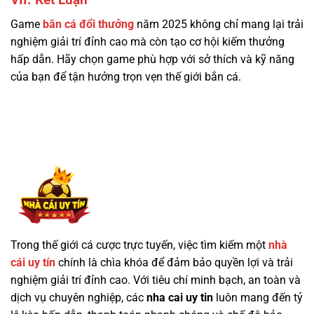
Game
bắn cá đổi thưởng
năm 2025 không chỉ mang lại trải
nghiệm giải trí đỉnh cao mà còn tạo cơ hội kiếm thưởng
hấp dẫn. Hãy chọn game phù hợp với sở thích và kỹ năng
của bạn để tận hưởng trọn vẹn thế giới bắn cá.
Trong thế giới cá cược trực tuyến, việc tìm kiếm một
nhà
cái uy tín
chính là chìa khóa để đảm bảo quyền lợi và trải
nghiệm giải trí đỉnh cao. Với tiêu chí minh bạch, an toàn và
dịch vụ chuyên nghiệp, các
nha cai uy tin
luôn mang đến tỷ