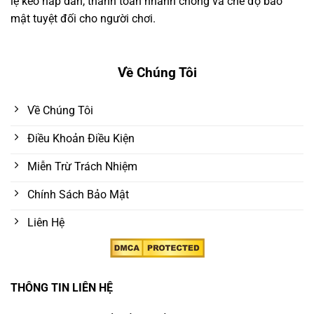
lệ kèo hấp dẫn, thanh toán nhanh chóng và chế độ bảo
mật tuyệt đối cho người chơi.
Về Chúng Tôi
Về Chúng Tôi
Điều Khoản Điều Kiện
Miễn Trừ Trách Nhiệm
Chính Sách Bảo Mật
Liên Hệ
THÔNG TIN LIÊN HỆ