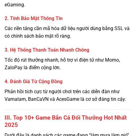
eGaming.
2.
Tính Bảo Mật Thông Tin
Các nền tảng cần mã hóa dữ liệu người dùng bằng SSL và
có chính sách bảo mật rõ ràng.
3.
Hệ Thống Thanh Toán Nhanh Chóng
Tốc độ rút thưởng nhanh, hỗ trợ ví điện tử như Momo,
ZaloPay là điểm cộng lớn.
4.
Đánh Giá Từ Cộng Đồng
Phản hồi tích cực từ người chơi trên các diễn đàn như
Vamatam, BanCaVN và AcesGame là cơ sở đáng tin cậy.
III. Top 10+ Game Bắn Cá Đổi Thưởng Hot Nhất
2025
Dưới đây là danh sách các game đang “làm mưa làm gió”